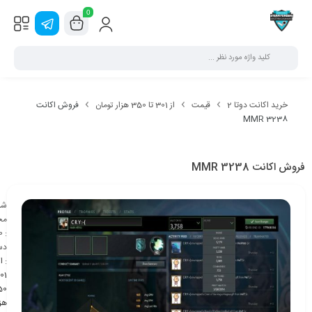
0
خرید اکانت دوتا 2
قیمت
از 301 تا 350 هزار تومان
فروش اکانت
MMR 3238
فروش اکانت MMR 3238
شن
مح
0
:
دس
:
از
50
هزا