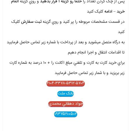
پس از چک کردن تعداد را
حتما رو گزينه ۱ قرار بدهيد
و روي گزينه
اتمام
خريد – ادامه
کليک کنيد
در قسمت مشخصات مربوطه را پر کنيد و روي گزينه
ثبت سفارش
کليک
کنيد
به درگاه متصل ميشويد و بعد از پرداخت با شماره زير تماس حاصل فرماييد
تا اقدامات انتقال و اجرا انجام دهيم
براي خريد کارت به کارت و تلفني مبلغ اکانت را + ۱۰ درصد به شماره کارت
زير بريزيد و با شمار زير تماس حاصل فرماييد
۶۱۰۴-۳۳۷۸-۵۳۱۲-۵۷۰۴
بانک ملت
جواد دهقاني محمدي
۰۹۳۷۵۲۰۰۵۰۲