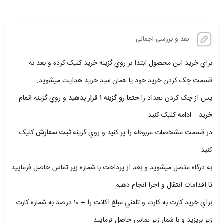
نقد و بررسی اجمالی
براي خريد اين محصول ابتدا بر روي گزينه خريد کليک کرده و بعد به
قسمت چک کردن خريد خود يا همان سبد خريد هدايت ميشويد.
پس از چک کردن تعداد را
حتما رو گزينه ۱ قرار بدهيد
و روي گزينه
اتمام
خريد – ادامه
کليک کنيد
در قسمت مشخصات مربوطه را پر کنيد و روي گزينه
ثبت سفارش
کليک
کنيد
به درگاه متصل ميشويد و بعد از پرداخت با شماره زير تماس حاصل فرماييد
تا اقدامات انتقال و اجرا انجام دهيم
براي خريد کارت به کارت و تلفني مبلغ اکانت را + ۱۰ درصد به شماره کارت
زير بريزيد و با شمار زير تماس حاصل فرماييد