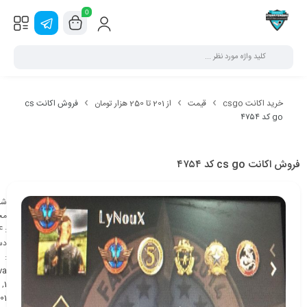
0
خرید اکانت csgo
قیمت
از 201 تا 250 هزار تومان
فروش اکانت cs
go کد ۴۷۵۴
فروش اکانت cs go کد ۴۷۵۴
شن
مح
4
:
دس
:
va
,
1