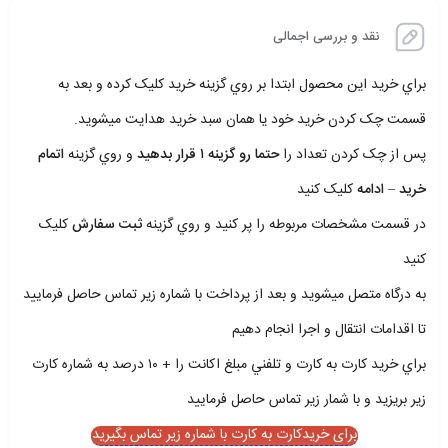
نقد و بررسی اجمالی
براي خريد اين محصول ابتدا بر روي گزينه خريد کليک کرده و بعد به
قسمت چک کردن خريد خود يا همان سبد خريد هدايت ميشويد.
پس از چک کردن تعداد را
حتما رو گزينه ۱ قرار بدهيد
و روي گزينه
اتمام
خريد – ادامه
کليک کنيد
در قسمت مشخصات مربوطه را پر کنيد و روي گزينه
ثبت سفارش
کليک
کنيد
به درگاه متصل ميشويد و بعد از پرداخت با شماره زير تماس حاصل فرماييد
تا اقدامات انتقال و اجرا انجام دهيم
براي خريد کارت به کارت و تلفني مبلغ اکانت را + ۱۰ درصد به شماره کارت
زير بريزيد و با شمار زير تماس حاصل فرماييد
برای خریدکارت به کارت با شماره زیر تماس بگیرید