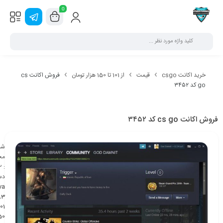
0
خرید اکانت csgo
قیمت
از 101 تا 150 هزار تومان
فروش اکانت cs
go کد ۳۴۵۲
فروش اکانت cs go کد ۳۴۵۲
شن
مح
2
:
دس
va
,
3
50