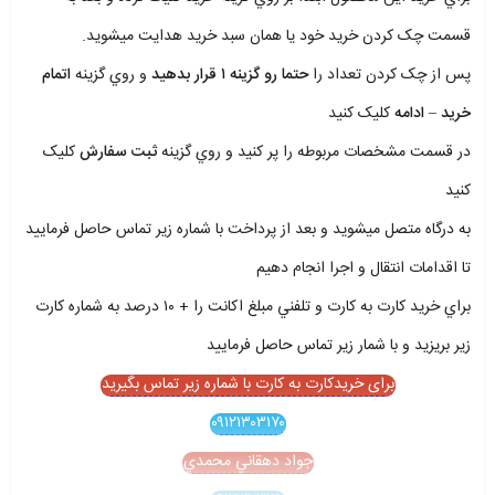
قسمت چک کردن خريد خود يا همان سبد خريد هدايت ميشويد.
پس از چک کردن تعداد را
حتما رو گزينه ۱ قرار بدهيد
و روي گزينه
اتمام
خريد – ادامه
کليک کنيد
در قسمت مشخصات مربوطه را پر کنيد و روي گزينه
ثبت سفارش
کليک
کنيد
به درگاه متصل ميشويد و بعد از پرداخت با شماره زير تماس حاصل فرماييد
تا اقدامات انتقال و اجرا انجام دهيم
براي خريد کارت به کارت و تلفني مبلغ اکانت را + ۱۰ درصد به شماره کارت
زير بريزيد و با شمار زير تماس حاصل فرماييد
برای خریدکارت به کارت با شماره زیر تماس بگیرید
۰۹۱۲۱۳۰۳۱۷۰
جواد دهقاني محمدي