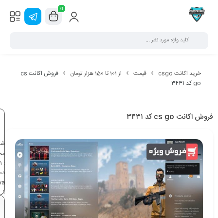
0
خرید اکانت csgo
قیمت
از 101 تا 150 هزار تومان
فروش اکانت cs
go کد ۳۴۳۱
فروش اکانت cs go کد ۳۴۳۱
شن
مح
1
:
دس
va
,
1
50