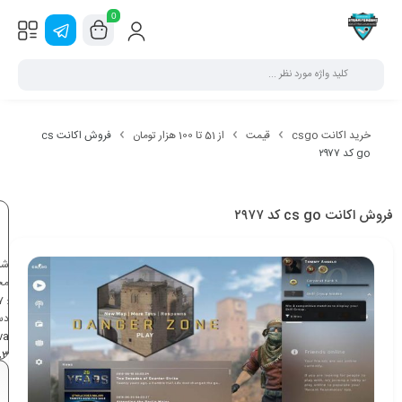
0
خرید اکانت csgo
قیمت
از 51 تا 100 هزار تومان
فروش اکانت cs
go کد ۲۹۷۷
فروش اکانت cs go کد ۲۹۷۷
شن
مح
7
:
دس
va
,
3
00