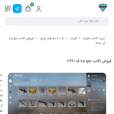
0
خرید اکانت csgo
قیمت
از 0 تا 50 هزار تومان
فروش اکانت cs go
کد ۲۷۲۰
فروش اکانت cs go کد ۲۷۲۰
شن
مح
0
:
دس
va
er
هزا