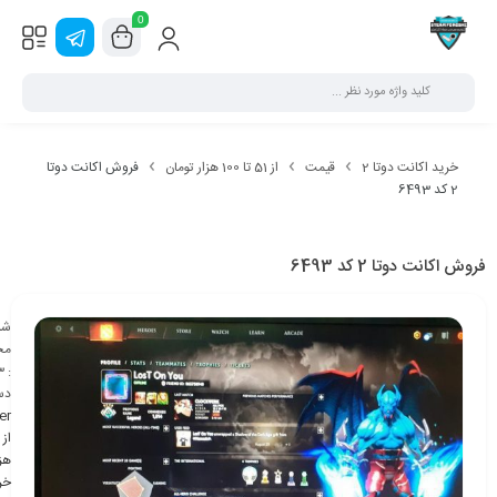
0
خرید اکانت دوتا 2
قیمت
از 51 تا 100 هزار تومان
فروش اکانت دوتا
2 کد 6493
فروش اکانت دوتا 2 کد 6493
شن
مح
3
:
دس
er
هزا
خر