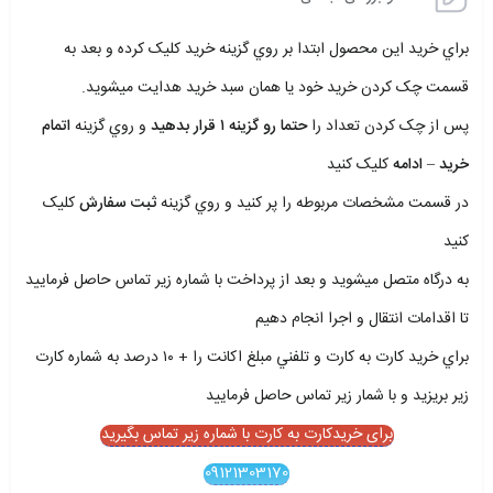
براي خريد اين محصول ابتدا بر روي گزينه خريد کليک کرده و بعد به
قسمت چک کردن خريد خود يا همان سبد خريد هدايت ميشويد.
پس از چک کردن تعداد را
حتما رو گزينه ۱ قرار بدهيد
و روي گزينه
اتمام
خريد – ادامه
کليک کنيد
در قسمت مشخصات مربوطه را پر کنيد و روي گزينه
ثبت سفارش
کليک
کنيد
به درگاه متصل ميشويد و بعد از پرداخت با شماره زير تماس حاصل فرماييد
تا اقدامات انتقال و اجرا انجام دهيم
براي خريد کارت به کارت و تلفني مبلغ اکانت را + ۱۰ درصد به شماره کارت
زير بريزيد و با شمار زير تماس حاصل فرماييد
برای خریدکارت به کارت با شماره زیر تماس بگیرید
09121303170