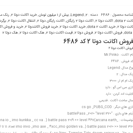
ناسه محصول :
6486
دسته :
2
,
Legend
,
بیش از 1 میلیون تومان
,
خرید اکانت دوتا 2
,
رنک مد
نت dota 2
,
اکانت دوتا 2
,
اکانت دوتا 2 رايگان
,
اکانت رايگان دوتا 2
,
انتقال اکانت دوتا 2
,
برگرد
انت دوتا 2
,
خريد اکانت dota 2
,
خريد اکانت دوتا 2
,
خريد فروش اکانتدوتا 2
,
خريد و فروش اکان
dota
,
فروش اکانت دوتا 2
,
فروش دوتا 2
,
قيمت اکانت دوتا 2
,
هک اکانت دوتا 2
,
هک دوتا 2
روش اکانت دوتا 2 کد 6486
روش اکانت دوتا ۲
ام اکانت : Mr.Pinko
د فروش : 6486
وع مدال :Legend
نک مدال : 2
نک ام ام ار: 3000
ازی سی اس گو : دارد
ابليت ادد کردن : دارد
ال ساخت اکانت : قدیمی
ازي هاي ديگر : cs go _PUBG_COD
تم هاي بازي : “battlePass _2020 “level 320
توضيحات :  io _ imo kunkka _ cc va ..) battle pass 2019 >> level 467(arcana earth