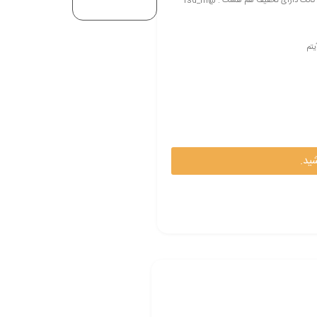
ست هاcc (tiny_ Tamplar_Tide_doom_sniper va …) یک عدد آفر 60تایی بتل پس لول موجوده اکانت دارای تخفیف هم هست . @rsd_m
یتم
ید.