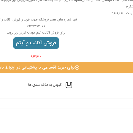
لگرام
یمت : 3,000,000
تنها شماره هاي معتبر فروشگاه جهت خريد و فروش اکانت و آ
09121303170
براي فروش اکانت آيتم خود به ادرس زير برويد
فروش اکانت و آيتم
ناموجود
برای خرید اقساطی با پشتیبانی در ارتباط باش
افزودن به علاقه مندی ها