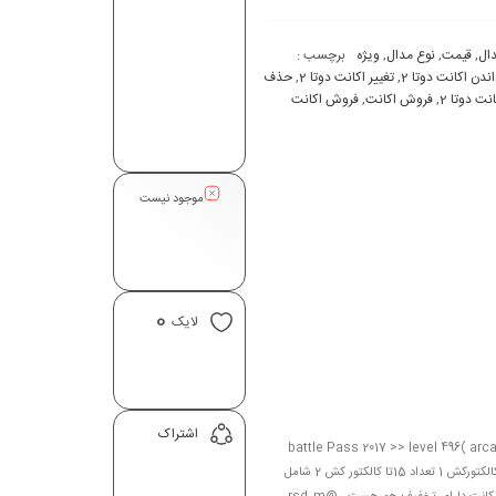
ال
,
قیمت
,
نوع مدال
,
ویژه
برچسب :
اندن اکانت دوتا 2
,
تغيير اکانت دوتا 2
,
حذف
ت دوتا 2
,
فروش اکانت
,
فروش اکانت
موجود نیست
0
لایک
اشتراک
battle Pass 2017 >> level 496( arcana_
imo invo _imo axe _ 4xcc_imo golden va…) battle pass 2020 >> level 320 تعداد 11 تا کالکتورکش 1 تعداد 15تا کالکتور کش 2 شامل