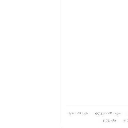
خريد اکانت dota 2
خريد اکانت دوتا
2
هک دوتا 2