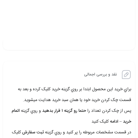
نقد و بررسی اجمالی
براي خريد اين محصول ابتدا بر روي گزينه خريد کليک کرده و بعد به
قسمت چک کردن خريد خود يا همان سبد خريد هدايت ميشويد.
پس از چک کردن تعداد را
حتما رو گزينه ۱ قرار بدهيد
و روي گزينه
اتمام
خريد – ادامه
کليک کنيد
در قسمت مشخصات مربوطه را پر کنيد و روي گزينه
ثبت سفارش
کليک