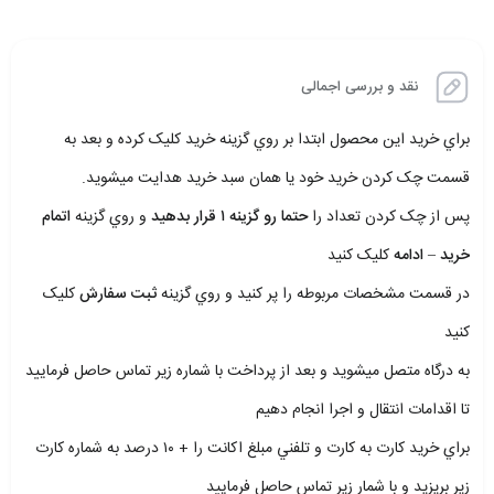
نقد و بررسی اجمالی
براي خريد اين محصول ابتدا بر روي گزينه خريد کليک کرده و بعد به
قسمت چک کردن خريد خود يا همان سبد خريد هدايت ميشويد.
پس از چک کردن تعداد را
حتما رو گزينه ۱ قرار بدهيد
و روي گزينه
اتمام
خريد – ادامه
کليک کنيد
در قسمت مشخصات مربوطه را پر کنيد و روي گزينه
ثبت سفارش
کليک
کنيد
به درگاه متصل ميشويد و بعد از پرداخت با شماره زير تماس حاصل فرماييد
تا اقدامات انتقال و اجرا انجام دهيم
براي خريد کارت به کارت و تلفني مبلغ اکانت را + ۱۰ درصد به شماره کارت
زير بريزيد و با شمار زير تماس حاصل فرماييد