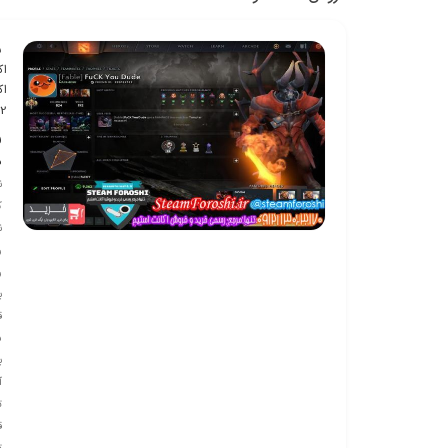
ش
اکا
اک
 2
ف
ف
ن
ک
ن
ر
ر
ب
ق
س
ب
آ
ت
ق