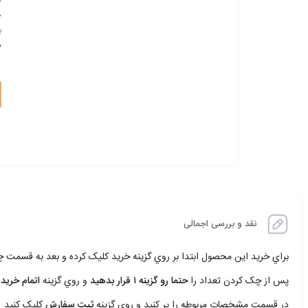
ت
۰
ب
ف
نقد و بررسی اجمالی
براي خريد اين محصول ابتدا بر روي گزينه خريد کليک کرده و بعد به قسمت
پس از چک کردن تعداد را
حتما رو گزينه ۱ قرار بدهيد
و روي گزينه
اتمام خريد 
در قسمت مشخصات مربوطه را پر کنيد و روي گزينه
ثبت سفارش
کليک کنيد