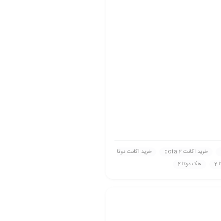
خريد اکانت dota 2
خريد اکانت دوتا
2
هک دوتا 2