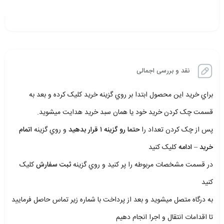
نقد و بررسی اجمالی
براي خريد اين محصول ابتدا بر روي گزينه خريد کليک کرده و بعد به
قسمت چک کردن خريد خود يا همان سبد خريد هدايت ميشويد.
پس از چک کردن تعداد را
حتما رو گزينه ۱ قرار بدهيد
و روي گزينه
اتمام
خريد – ادامه
کليک کنيد
در قسمت مشخصات مربوطه را پر کنيد و روي گزينه
ثبت سفارش
کليک
کنيد
به درگاه متصل ميشويد و بعد از پرداخت با شماره زير تماس حاصل فرماييد
تا اقدامات انتقال و اجرا انجام دهيم