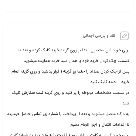
نقد و بررسی اجمالی
براي خريد اين محصول ابتدا بر روي گزينه خريد کليک کرده و بعد به
قسمت چک کردن خريد خود يا همان سبد خريد هدايت ميشويد.
پس از چک کردن تعداد را
حتما رو گزينه ۱ قرار بدهيد
و روي گزينه
اتمام
خريد – ادامه
کليک کنيد
در قسمت مشخصات مربوطه را پر کنيد و روي گزينه
ثبت سفارش
کليک
کنيد
به درگاه متصل ميشويد و بعد از پرداخت با شماره زير تماس حاصل فرماييد
تا اقدامات انتقال و اجرا انجام دهيم
براي خريد کارت به کارت و تلفني مبلغ اکانت را + ۱۰ درصد به شماره کارت