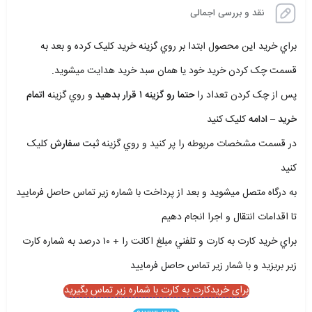
نقد و بررسی اجمالی
براي خريد اين محصول ابتدا بر روي گزينه خريد کليک کرده و بعد به
قسمت چک کردن خريد خود يا همان سبد خريد هدايت ميشويد.
پس از چک کردن تعداد را
حتما رو گزينه ۱ قرار بدهيد
و روي گزينه
اتمام
خريد – ادامه
کليک کنيد
در قسمت مشخصات مربوطه را پر کنيد و روي گزينه
ثبت سفارش
کليک
کنيد
به درگاه متصل ميشويد و بعد از پرداخت با شماره زير تماس حاصل فرماييد
تا اقدامات انتقال و اجرا انجام دهيم
براي خريد کارت به کارت و تلفني مبلغ اکانت را + ۱۰ درصد به شماره کارت
زير بريزيد و با شمار زير تماس حاصل فرماييد
برای خریدکارت به کارت با شماره زیر تماس بگیرید