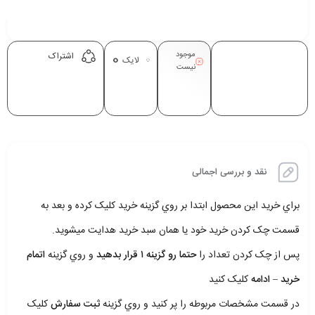
موجود
0
اشتراک
لایک
نیست
نقد و بررسی اجمالی
براي خريد اين محصول ابتدا بر روي گزينه خريد کليک کرده و بعد به
قسمت چک کردن خريد خود يا همان سبد خريد هدايت ميشويد.
پس از چک کردن تعداد را
حتما رو گزينه ۱ قرار بدهيد
و روي گزينه
اتمام
خريد – ادامه
کليک کنيد
در قسمت مشخصات مربوطه را پر کنيد و روي گزينه
ثبت سفارش
کليک