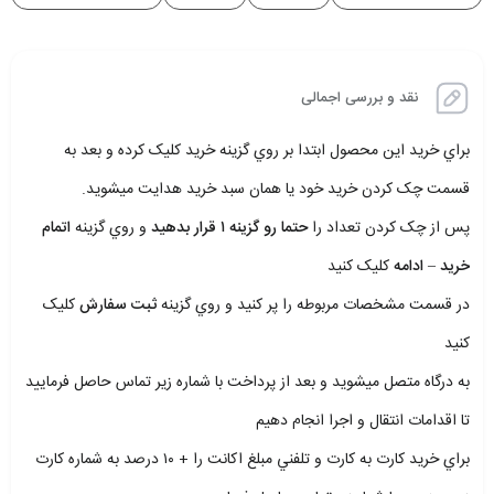
نقد و بررسی اجمالی
براي خريد اين محصول ابتدا بر روي گزينه خريد کليک کرده و بعد به
قسمت چک کردن خريد خود يا همان سبد خريد هدايت ميشويد.
پس از چک کردن تعداد را
حتما رو گزينه ۱ قرار بدهيد
و روي گزينه
اتمام
خريد – ادامه
کليک کنيد
در قسمت مشخصات مربوطه را پر کنيد و روي گزينه
ثبت سفارش
کليک
کنيد
به درگاه متصل ميشويد و بعد از پرداخت با شماره زير تماس حاصل فرماييد
تا اقدامات انتقال و اجرا انجام دهيم
براي خريد کارت به کارت و تلفني مبلغ اکانت را + ۱۰ درصد به شماره کارت