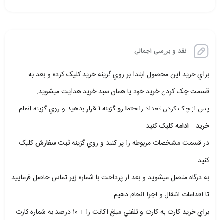
نقد و بررسی اجمالی
براي خريد اين محصول ابتدا بر روي گزينه خريد کليک کرده و بعد به
قسمت چک کردن خريد خود يا همان سبد خريد هدايت ميشويد.
پس از چک کردن تعداد را
حتما رو گزينه ۱ قرار بدهيد
و روي گزينه
اتمام
خريد – ادامه
کليک کنيد
در قسمت مشخصات مربوطه را پر کنيد و روي گزينه
ثبت سفارش
کليک
کنيد
به درگاه متصل ميشويد و بعد از پرداخت با شماره زير تماس حاصل فرماييد
تا اقدامات انتقال و اجرا انجام دهيم
براي خريد کارت به کارت و تلفني مبلغ اکانت را + ۱۰ درصد به شماره کارت