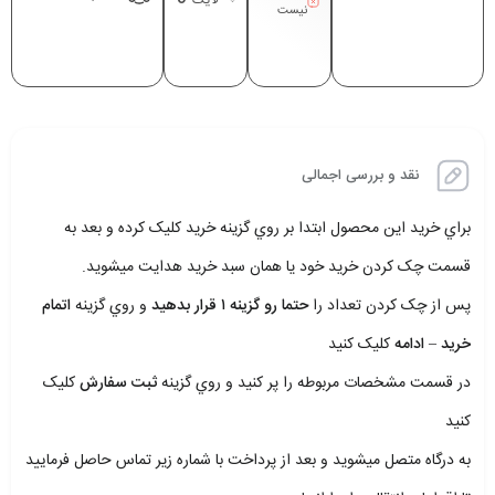
نیست
نقد و بررسی اجمالی
براي خريد اين محصول ابتدا بر روي گزينه خريد کليک کرده و بعد به
قسمت چک کردن خريد خود يا همان سبد خريد هدايت ميشويد.
پس از چک کردن تعداد را
حتما رو گزينه ۱ قرار بدهيد
و روي گزينه
اتمام
خريد – ادامه
کليک کنيد
در قسمت مشخصات مربوطه را پر کنيد و روي گزينه
ثبت سفارش
کليک
کنيد
به درگاه متصل ميشويد و بعد از پرداخت با شماره زير تماس حاصل فرماييد