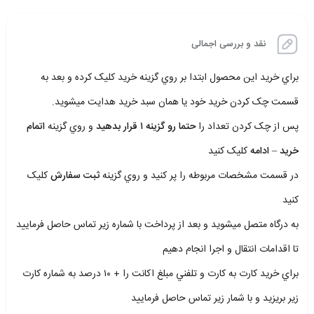
نقد و بررسی اجمالی
براي خريد اين محصول ابتدا بر روي گزينه خريد کليک کرده و بعد به
قسمت چک کردن خريد خود يا همان سبد خريد هدايت ميشويد.
پس از چک کردن تعداد را
حتما رو گزينه ۱ قرار بدهيد
و روي گزينه
اتمام
خريد – ادامه
کليک کنيد
در قسمت مشخصات مربوطه را پر کنيد و روي گزينه
ثبت سفارش
کليک
کنيد
به درگاه متصل ميشويد و بعد از پرداخت با شماره زير تماس حاصل فرماييد
تا اقدامات انتقال و اجرا انجام دهيم
براي خريد کارت به کارت و تلفني مبلغ اکانت را + ۱۰ درصد به شماره کارت
زير بريزيد و با شمار زير تماس حاصل فرماييد