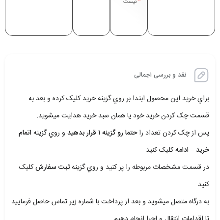
نیست
نقد و بررسی اجمالی
براي خريد اين محصول ابتدا بر روي گزينه خريد کليک کرده و بعد به
قسمت چک کردن خريد خود يا همان سبد خريد هدايت ميشويد.
پس از چک کردن تعداد را
حتما رو گزينه ۱ قرار بدهيد
و روي گزينه
اتمام
خريد – ادامه
کليک کنيد
در قسمت مشخصات مربوطه را پر کنيد و روي گزينه
ثبت سفارش
کليک
کنيد
به درگاه متصل ميشويد و بعد از پرداخت با شماره زير تماس حاصل فرماييد
تا اقدامات انتقال و اجرا انجام دهيم