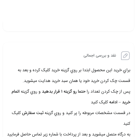
نقد و بررسی اجمالی
براي خريد اين محصول ابتدا بر روي گزينه خريد کليک کرده و بعد به
قسمت چک کردن خريد خود يا همان سبد خريد هدايت ميشويد.
پس از چک کردن تعداد را
حتما رو گزينه ۱ قرار بدهيد
و روي گزينه
اتمام
خريد – ادامه
کليک کنيد
در قسمت مشخصات مربوطه را پر کنيد و روي گزينه
ثبت سفارش
کليک
کنيد
به درگاه متصل ميشويد و بعد از پرداخت با شماره زير تماس حاصل فرماييد