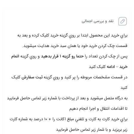
نقد و بررسی اجمالی
براي خريد اين محصول ابتدا بر روي گزينه خريد کليک کرده و بعد به
قسمت چک کردن خريد خود يا همان سبد خريد هدايت ميشويد.
پس از چک کردن تعداد را
حتما رو گزينه ۱ قرار بدهيد
و روي گزينه
اتمام
خريد – ادامه
کليک کنيد
در قسمت مشخصات مربوطه را پر کنيد و روي گزينه
ثبت سفارش
کليک
کنيد
به درگاه متصل ميشويد و بعد از پرداخت با شماره زير تماس حاصل فرماييد
تا اقدامات انتقال و اجرا انجام دهيم
براي خريد کارت به کارت و تلفني مبلغ اکانت را + ۱۰ درصد به شماره کارت
زير بريزيد و با شمار زير تماس حاصل فرماييد