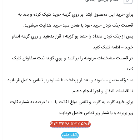
براي خريد اين محصول ابتدا بر روي گزينه خريد کليک کرده و بعد به
قسمت چک کردن خريد خود يا همان سبد خريد هدايت ميشويد.
پس از چک کردن تعداد را
حتما رو گزينه ۱ قرار بدهيد
و روي گزينه
اتمام
خريد – ادامه
کليک کنيد
در قسمت مشخصات مربوطه را پر کنيد و روي گزينه
ثبت سفارش
کليک
کنيد
به درگاه متصل ميشويد و بعد از پرداخت با شماره زير تماس حاصل فرماييد
تا اقدامات انتقال و اجرا انجام دهيم
براي خريد کارت به کارت و تلفني مبلغ اکانت را + ۱۰ درصد به شماره کارت
زير بريزيد و با شمار زير تماس حاصل فرماييد
۶۱۰۴-۳۳۷۸-۵۳۱۲-۵۷۰۴
بانک ملت