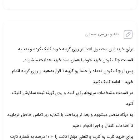
نقد و بررسی اجمالی
براي خريد اين محصول ابتدا بر روي گزينه خريد کليک کرده و بعد به
قسمت چک کردن خريد خود يا همان سبد خريد هدايت ميشويد.
پس از چک کردن تعداد را
حتما رو گزينه ۱ قرار بدهيد
و روي گزينه
اتمام
خريد – ادامه
کليک کنيد
در قسمت مشخصات مربوطه را پر کنيد و روي گزينه
ثبت سفارش
کليک
کنيد
به درگاه متصل ميشويد و بعد از پرداخت با شماره زير تماس حاصل فرماييد
تا اقدامات انتقال و اجرا انجام دهيم
براي خريد کارت به کارت و تلفني مبلغ اکانت را + ۱۰ درصد به شماره کارت