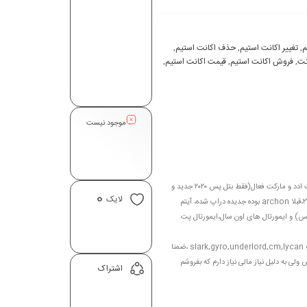
م
,
تغيير اکانت استیم
,
حذف اکانت استیم
,
نت
,
فروش اکانت استیم
,
قيمت اکانت استیم
,
موجود نیست
توضيحات : اکانت قدیمی دارای ۲۰۲۰ battle pass جدید ،Dota plus فعال با شارد کافی و دارای قابلیت ادد و مارکت فعال(فقط بتل پس ۲۰۲۰ جدید و
0
لایک
دوتا پلاس ۲۷۰ تومن می ارزه!! تو سایت ها اگه قیمتهارو ببینید متوجه میشین) ،رنک ۲۲۰۰k ,crusader 5،قبلا archon بوده جدیده دراپ شده، آیتم
exc لژیون(فوق العاده اس تو مارکت نیس) و ایمورتال های اون سال،ایمورتال پت
ursa,drow,clinkz,dk,wind,nyx,lina,lonedruid,necro,nature,pa,spectre و ایمورتال قشنگ slark,gyro,underlord,cm,lycan ،ضمنا
ی به دلیل نیاز مالی نیاز دارم که بفروشم
اشتراک