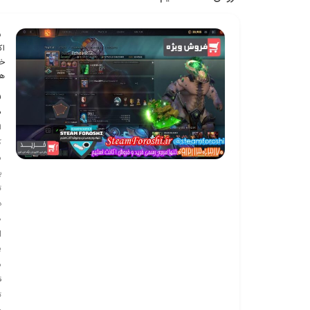
ش
اک
خر
هک
ف
ف
ا
ک
س
ب
م
ق
ت