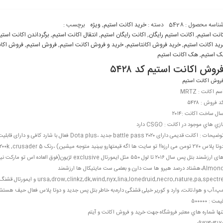
ناسه محصول :
5428
دسته :
خرید اکانت استیم
,
ویژه
برچسب :
انت استیم
,
اکانت استیم رايگان
,
اکانت رايگان استیم
,
انتقال اکانت استیم
,
برگرداندن اکانت استی
يد اکانت استیم
,
خريد فروش اکانتاستیم
,
خريد و فروش اکانت استیم
,
فروش استیم
,
فروش اکا
 استیم
,
هک اکانت استیم
روش اکانت استیم کد ۵۴۲۸
روش اکانت استیم
سم اکانت : MRTZ
د فروش : ۵۴۲۸
ال ساخت اکانت :۲۰۱۴
ازي هاي موجود در اکانت : CSGO دارد
های ارزشمند بتل پس سال ۲۰۱۶ تا لول ۵۵۰ مثل ایمورتال lusive
Almond،هشتاد درصد هیرو ها ست دارن و بعضی ست مایتیکال ها ارزشمند
پ،آب و هوا،تانت، وارد و کوریر خیلی قشنگی داره،به خاطر بتل پس جدید و دوتا پلاس فعال حیف هستش ول
یمت : ۵۰۰۰۰۰
نها شماره هاي معتبر فروشگاه جهت خريد و فروش اکانت و آیتم