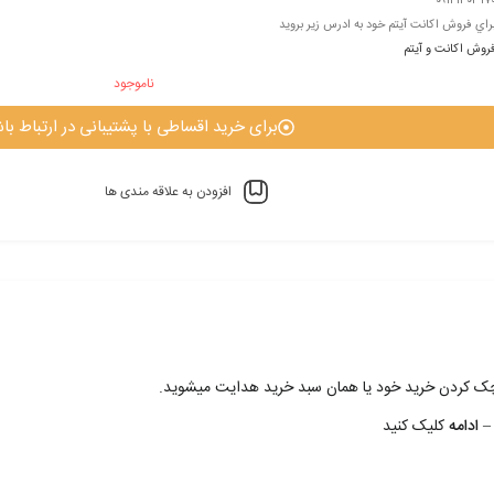
۰۹۱۲۱۳۰۳۱۷
راي فروش اکانت آيتم خود به ادرس زير برويد
روش اکانت و آيتم
ناموجود
برای خرید اقساطی با پشتیبانی در ارتباط باش
افزودن به علاقه مندی ها
 چک کردن خريد خود يا همان سبد خريد هدايت ميشويد.
– ادامه
کليک کنيد