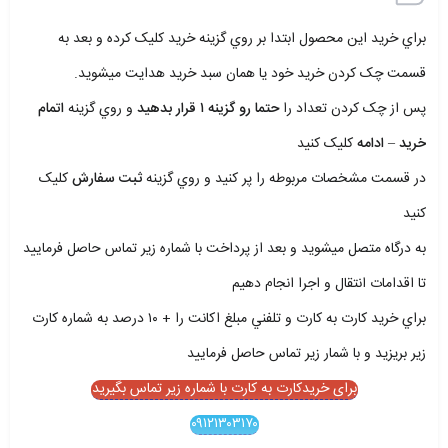
براي خريد اين محصول ابتدا بر روي گزينه خريد کليک کرده و بعد به
قسمت چک کردن خريد خود يا همان سبد خريد هدايت ميشويد.
پس از چک کردن تعداد را
حتما رو گزينه ۱ قرار بدهيد
و روي گزينه
اتمام
خريد – ادامه
کليک کنيد
در قسمت مشخصات مربوطه را پر کنيد و روي گزينه
ثبت سفارش
کليک
کنيد
به درگاه متصل ميشويد و بعد از پرداخت با شماره زير تماس حاصل فرماييد
تا اقدامات انتقال و اجرا انجام دهيم
براي خريد کارت به کارت و تلفني مبلغ اکانت را + ۱۰ درصد به شماره کارت
زير بريزيد و با شمار زير تماس حاصل فرماييد
برای خریدکارت به کارت با شماره زیر تماس بگیرید
۰۹۱۲۱۳۰۳۱۷۰