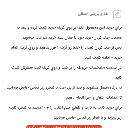
نقد و بررسی اجمالی
براي خريد اين محصول ابتدا بر روي گزينه خريد کليک کرده و بعد به
قسمت چک کردن خريد خود يا همان سبد خريد هدايت ميشويد.
پس از چک کردن تعداد را
حتما رو گزينه ۱ قرار بدهيد
و روي گزينه
اتمام
خريد – ادامه
کليک کنيد
در قسمت مشخصات مربوطه را پر کنيد و روي گزينه
ثبت سفارش
کليک
کنيد
به درگاه متصل ميشويد و بعد از پرداخت با شماره زير تماس حاصل فرماييد
تا اقدامات انتقال و اجرا انجام دهيم
براي خريد کارت به کارت و تلفني مبلغ اکانت را + ۱۰ درصد به شماره کارت
زير بريزيد و با شمار زير تماس حاصل فرماييد
برای خریدکارت به کارت با شماره زیر تماس بگیرید