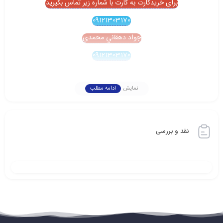
برای خریدکارت به کارت با شماره زیر تماس بگیرید
09121303170
جواد دهقاني محمدي
09121303170
نمایش
ادامه مطلب
نقد و بررسی