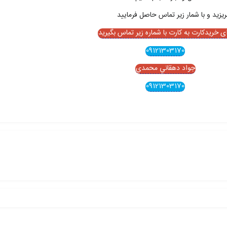
ای خریدکارت به کارت با شماره زیر تماس بگیرید
09121303170
جواد دهقاني محمدي
09121303170