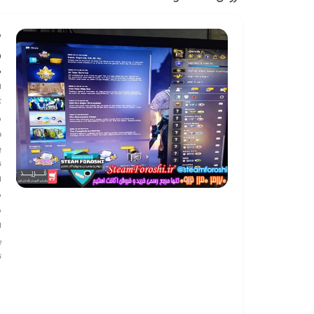
ش
ف
ف
ا
ک
رن
و
پ
ت
ا
س
س
ایت
ت