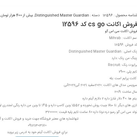
ناسه محصول :
12596
دسته :
Distinguished Master Guardian
,
بیش از 400 هزار تومان
,
روش اکانت cs go کد 12596
روش اکانت سی اس گو
سم اکانت : Mihrab
د فروش :12596
ک اصلی : Distinguished Master Guardian
ینگ من رنک :دارد
رایوت رنک :Recruit
ایم پلی :2900
کانت پرایم است :بله
رویس مدال های اکانت :2020سفید 2021 آبی2022آبی
ال ساخت :2019
م ها :40 دلار شارژ داره 2 دلارم آیتم داره
ولد سی اس گو رمبو دره دوتا داره 80 ساعت تایم پلیه قیمت :3200000
تنهاشماره هاي معتبر فروشگاه جهت خريد و فروش اکانت و آی
09121303170
براي فروش اکانت آيتم خود به ادرس زير برويد