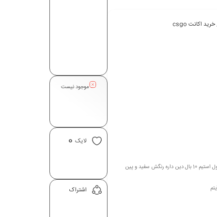
خرید اکانت csgo
موجود نیست
0
لایک
بازی های دیگر :تا حالا چیت روش نخورده و 1552 وین کامپ داره و 145 تا وین من داره رنگی لجندری لول استیم 10 بال دین داره رنگش سفید و پین
تم
اشتراک