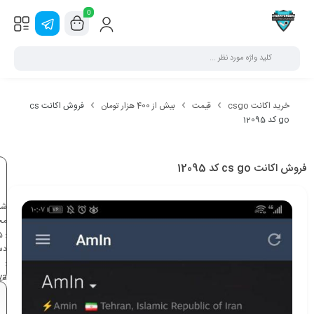
0
خرید اکانت csgo
قیمت
بیش از 400 هزار تومان
فروش اکانت cs
go کد 12095
فروش اکانت cs go کد 12095
شن
مح
5
:
دس
:
va
,
3
بی