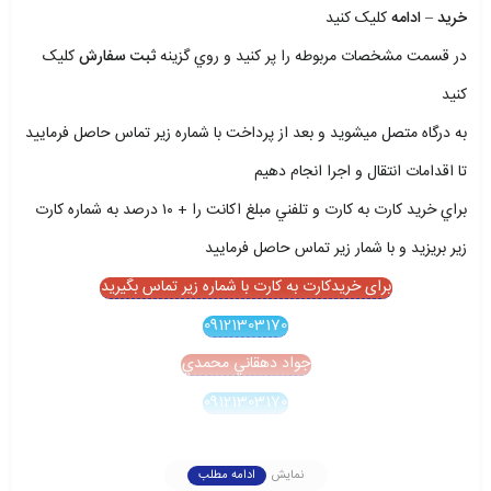
خريد – ادامه
کليک کنيد
در قسمت مشخصات مربوطه را پر کنيد و روي گزينه
ثبت سفارش
کليک
کنيد
به درگاه متصل ميشويد و بعد از پرداخت با شماره زير تماس حاصل فرماييد
تا اقدامات انتقال و اجرا انجام دهيم
براي خريد کارت به کارت و تلفني مبلغ اکانت را + ۱۰ درصد به شماره کارت
زير بريزيد و با شمار زير تماس حاصل فرماييد
برای خریدکارت به کارت با شماره زیر تماس بگیرید
09121303170
جواد دهقاني محمدي
09121303170
نمایش
ادامه مطلب