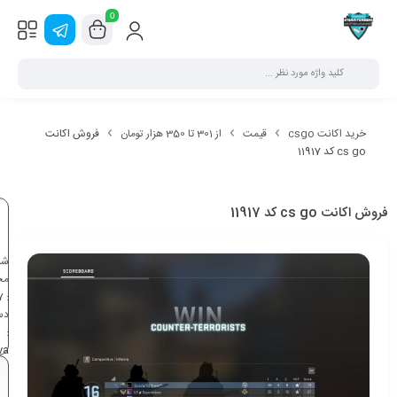
0
خرید اکانت csgo
قیمت
از 301 تا 350 هزار تومان
فروش اکانت
cs go کد 11917
فروش اکانت cs go کد 11917
شن
مح
7
:
دس
:
va
,
2