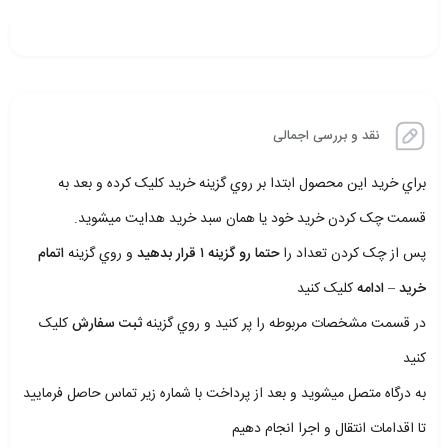
نقد و بررسی اجمالی
براي خريد اين محصول ابتدا بر روي گزينه خريد کليک کرده و بعد به
قسمت چک کردن خريد خود يا همان سبد خريد هدايت ميشويد.
پس از چک کردن تعداد را
حتما رو گزينه ۱ قرار بدهيد
و روي گزينه
اتمام
خريد – ادامه
کليک کنيد
در قسمت مشخصات مربوطه را پر کنيد و روي گزينه
ثبت سفارش
کليک
کنيد
به درگاه متصل ميشويد و بعد از پرداخت با شماره زير تماس حاصل فرماييد
تا اقدامات انتقال و اجرا انجام دهيم