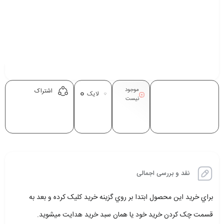
موجود
0
اشتراک
لایک
نیست
نقد و بررسی اجمالی
براي خريد اين محصول ابتدا بر روي گزينه خريد کليک کرده و بعد به
قسمت چک کردن خريد خود يا همان سبد خريد هدايت ميشويد.