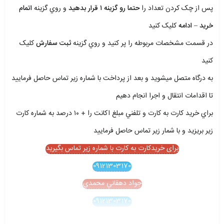
پس از چک کردن تعداد را
حتما رو گزينه ۱ قرار بدهيد
و روي گزينه
اتمام
خريد – ادامه
کليک کنيد
در قسمت مشخصات مربوطه را پر کنيد و روي گزينه
ثبت سفارش
کليک
کنيد
به درگاه متصل ميشويد و بعد از پرداخت با شماره زير تماس حاصل فرماييد
تا اقدامات انتقال و اجرا انجام دهيم
براي خريد کارت به کارت و تلفني مبلغ اکانت را + ۱۰ درصد به شماره کارت
زير بريزيد و با شمار زير تماس حاصل فرماييد
برای خریدکارت به کارت با شماره زیر تماس بگیرید
09121303170
جواد دهقاني محمدي
09121303170