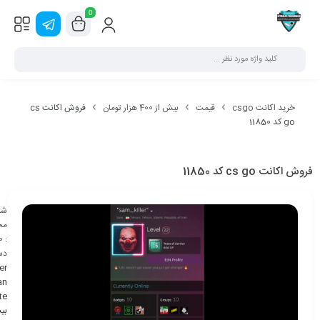
0
خرید اکانت csgo
قیمت
بیش از 400 هزار تومان
فروش اکانت cs
go کد 11850
فروش اکانت cs go کد 11850
شن
مح
0
:
دس
er
an
ite
بی