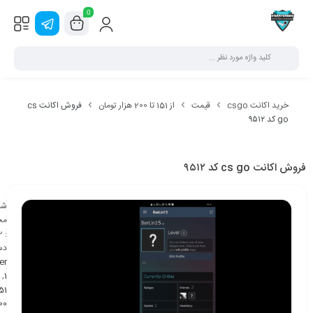
0
خرید اکانت csgo
قیمت
از 151 تا 200 هزار تومان
فروش اکانت cs
go کد ۹۵۱۲
فروش اکانت cs go کد ۹۵۱۲
شن
مح
2
:
دس
er
,
1
00