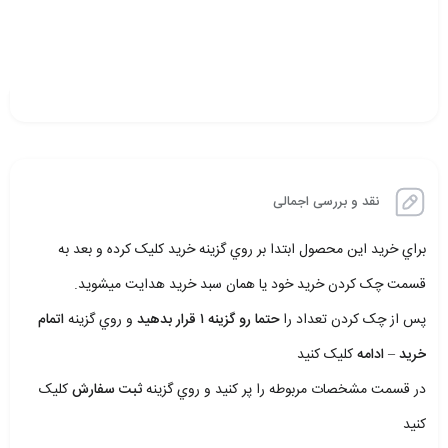
نقد و بررسی اجمالی
براي خريد اين محصول ابتدا بر روي گزينه خريد کليک کرده و بعد به
قسمت چک کردن خريد خود يا همان سبد خريد هدايت ميشويد.
پس از چک کردن تعداد را
حتما رو گزينه ۱ قرار بدهيد
و روي گزينه
اتمام
خريد – ادامه
کليک کنيد
در قسمت مشخصات مربوطه را پر کنيد و روي گزينه
ثبت سفارش
کليک
کنيد