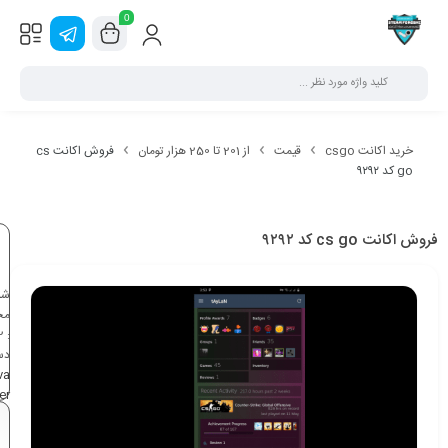
0
خرید اکانت csgo
قیمت
از 201 تا 250 هزار تومان
فروش اکانت cs
go کد ۹۲۹۲
فروش اکانت cs go کد ۹۲۹۲
شن
مح
2
:
دس
va
er