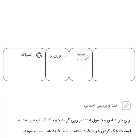
موجود
0
اشتراک
لایک
نیست
نقد و بررسی اجمالی
براي خريد اين محصول ابتدا بر روي گزينه خريد کليک کرده و بعد به
قسمت چک کردن خريد خود يا همان سبد خريد هدايت ميشويد.