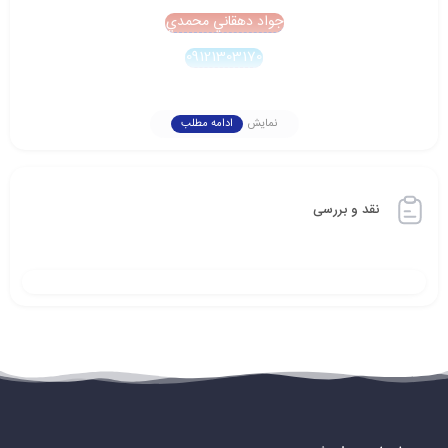
جواد دهقاني محمدي
09121303170
نمایش
ادامه مطلب
نقد و بررسی