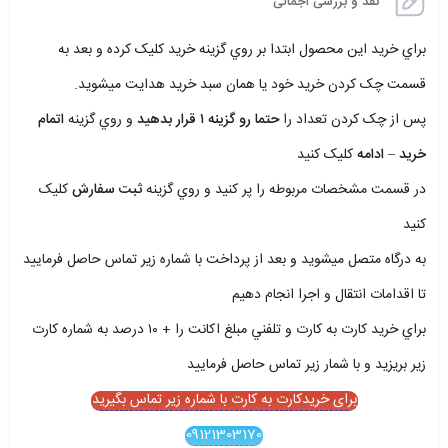
نقد و بررسی اجمالی
براي خريد اين محصول ابتدا بر روي گزينه خريد کليک کرده و بعد به
قسمت چک کردن خريد خود يا همان سبد خريد هدايت ميشويد.
پس از چک کردن تعداد را
حتما رو گزينه ۱ قرار بدهيد
و روي گزينه
اتمام
خريد – ادامه
کليک کنيد
در قسمت مشخصات مربوطه را پر کنيد و روي گزينه
ثبت سفارش
کليک
کنيد
به درگاه متصل ميشويد و بعد از پرداخت با شماره زير تماس حاصل فرماييد
تا اقدامات انتقال و اجرا انجام دهيم
براي خريد کارت به کارت و تلفني مبلغ اکانت را + ۱۰ درصد به شماره کارت
زير بريزيد و با شمار زير تماس حاصل فرماييد
برای خریدکارت به کارت با شماره زیر تماس بگیرید
09121303170