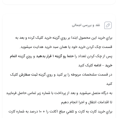
نقد و بررسی اجمالی
براي خريد اين محصول ابتدا بر روي گزينه خريد کليک کرده و بعد به
قسمت چک کردن خريد خود يا همان سبد خريد هدايت ميشويد.
پس از چک کردن تعداد را
حتما رو گزينه ۱ قرار بدهيد
و روي گزينه
اتمام
خريد – ادامه
کليک کنيد
در قسمت مشخصات مربوطه را پر کنيد و روي گزينه
ثبت سفارش
کليک
کنيد
به درگاه متصل ميشويد و بعد از پرداخت با شماره زير تماس حاصل فرماييد
تا اقدامات انتقال و اجرا انجام دهيم
براي خريد کارت به کارت و تلفني مبلغ اکانت را + ۱۰ درصد به شماره کارت