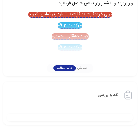
زير بريزيد و با شمار زير تماس حاصل فرماييد
برای خریدکارت به کارت با شماره زیر تماس بگیرید
09121303170
جواد دهقاني محمدي
09121303170
نمایش
ادامه مطلب
نقد و بررسی