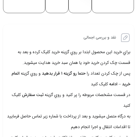
نقد و بررسی اجمالی
براي خريد اين محصول ابتدا بر روي گزينه خريد کليک کرده و بعد به
قسمت چک کردن خريد خود يا همان سبد خريد هدايت ميشويد.
پس از چک کردن تعداد را
حتما رو گزينه ۱ قرار بدهيد
و روي گزينه
اتمام
خريد – ادامه
کليک کنيد
در قسمت مشخصات مربوطه را پر کنيد و روي گزينه
ثبت سفارش
کليک
کنيد
به درگاه متصل ميشويد و بعد از پرداخت با شماره زير تماس حاصل فرماييد
تا اقدامات انتقال و اجرا انجام دهيم