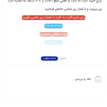
براي خريد کارت به کارت و تلفني مبلغ اکانت را + ۱۰ درصد به شماره کارت
زير بريزيد و با شمار زير تماس حاصل فرماييد
برای خریدکارت به کارت با شماره زیر تماس بگیرید
09121303170
جواد دهقاني محمدي
09121303170
نمایش
ادامه مطلب
نقد و بررسی