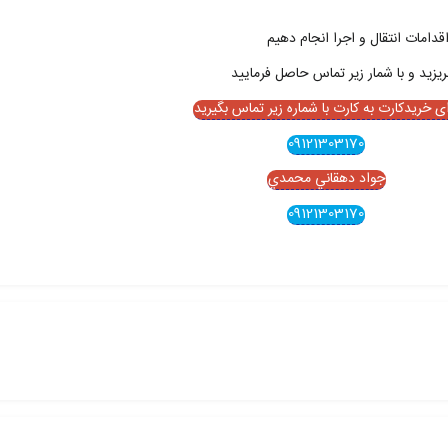
قدامات انتقال و اجرا انجام دهيم
ای خریدکارت به کارت با شماره زیر تماس بگیرید
09121303170
جواد دهقاني محمدي
09121303170