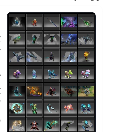
ش
ف
ف
ن
ک
ن
ر
ر
ر
ق
س
ب
آ
ریست
ق