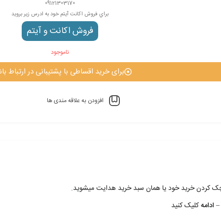
09121303170
براي فروش اکانت آيتم خود به ادرس زير برويد
فروش اکانت و آيتم
ناموجود
برای خرید اقساطی با پشتیبانی در ارتباط باش
افزودن به علاقه مندی ها
 چک کردن خريد خود يا همان سبد خريد هدايت ميشويد.
– ادامه
کليک کنيد