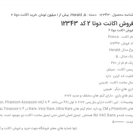
ناسه محصول :
12343
دسته :
5
,
Herald
,
بیش از 1 میلیون تومان
,
خرید اکانت دوتا 2
روش اکانت دوتا 2 کد 12343
روش اکانت دوتا ۲
ام اکانت : Prince
د فروش :12343
وع مدال :Herald
نک مدال : 5
نک ام ام ار: 670
یجن اکانت : سیشل
ابليت ادد کردن : دارد
ال ساخت اکانت : قدیمی
ازي هاي ديگر : هیچی
يتم هاي بازي : دارای آیتم های مختلف و جدید 2022
 شده و No VAC Bans هستش. ایمیل اصلی اصلی حتی ایمیل ساخت اکانت نیز موجود است. به خریدار واقعی تخفیف داده می شود
یمت : 5000000
تنها شماره هاي معتبر فروشگاه جهت خريد و فروش اکانت و آ