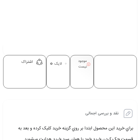
موجود
0
اشتراک
لایک
نیست
نقد و بررسی اجمالی
براي خريد اين محصول ابتدا بر روي گزينه خريد کليک کرده و بعد به
قسمت چک کردن خريد خود يا همان سبد خريد هدايت ميشويد.