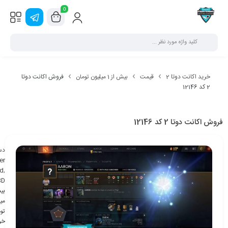
0
خرید اکانت دوتا 2
قیمت
بیش از 1 میلیون تومان
فروش اکانت دوتا
2 کد 12146
فروش اکانت دوتا 2 کد 12146
دس
er
d
,
BD
می
تو
خر