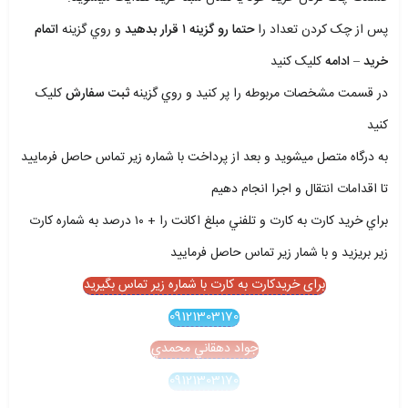
پس از چک کردن تعداد را
حتما رو گزينه ۱ قرار بدهيد
و روي گزينه
اتمام
خريد – ادامه
کليک کنيد
در قسمت مشخصات مربوطه را پر کنيد و روي گزينه
ثبت سفارش
کليک
کنيد
به درگاه متصل ميشويد و بعد از پرداخت با شماره زير تماس حاصل فرماييد
تا اقدامات انتقال و اجرا انجام دهيم
براي خريد کارت به کارت و تلفني مبلغ اکانت را + ۱۰ درصد به شماره کارت
زير بريزيد و با شمار زير تماس حاصل فرماييد
برای خریدکارت به کارت با شماره زیر تماس بگیرید
09121303170
جواد دهقاني محمدي
09121303170