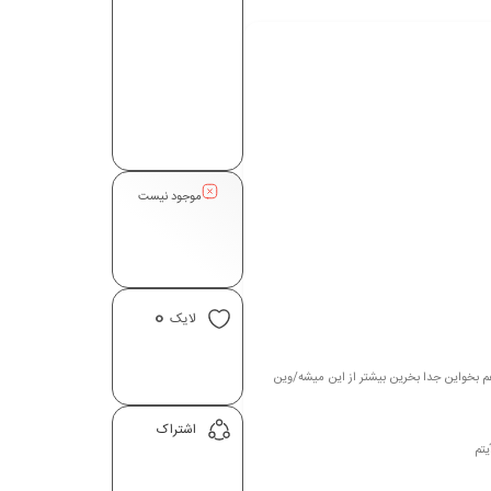
موجود نیست
0
لایک
این دس فرمون/ایتمارو هم بخواین جدا بخرین بیشتر از این میشه/وین
اشتراک
یتم