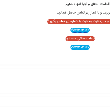
قدامات انتقال و اجرا انجام دهيم
ای خریدکارت به کارت با شماره زیر تماس بگیرید
09121303170
جواد دهقاني محمدي
09121303170