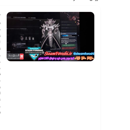
ش
ف
ف
ن
ک
ن
ر
ر
ر
ق
س
ب
آي
ر
ق