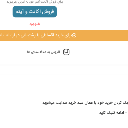
براي فروش اکانت آيتم خود به ادرس زير برويد
فروش اکانت و آيتم
ناموجود
برای خرید اقساطی با پشتیبانی در ارتباط باش
افزودن به علاقه مندی ها
 چک کردن خريد خود يا همان سبد خريد هدايت ميشويد.
– ادامه
کليک کنيد