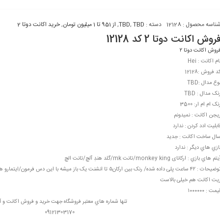
ناسه محصول :
12128
دسته :
TBD
,
TBD
,
از 951 تا 1 میلیون تومان
,
خرید اکانت دوتا 2
روش اکانت دوتا 2 کد 12128
روش اکانت دوتا ۲
ام اکانت : Hei
د فروش :12128
وع مدال :TBD
نک مدال : TBD
نک ام ام ار: 3500
یجن اکانت : نمیدونم
ابليت ادد کردن : ندارد
ال ساخت اکانت : جدید
ازي هاي ديگر : ندارد
تم هاي بازي : ارکانای monkey king/تانت mk/گلد هندِ آلچ/تانت الچ
توضيحات : ۴۲ ساعت پلی داده شده/ رنک بین ارکان۵ تا انشنت یک باز میشه با 
یت اکانت هم خیلی بالاست
یمت : ۱۰۰۰۰۰۰
تنها شماره هاي معتبر فروشگاه جهت خريد و فروش اکانت و آ
09121303170