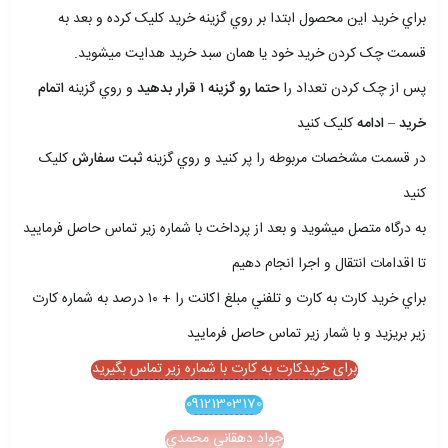
براي خريد اين محصول ابتدا بر روي گزينه خريد کليک کرده و بعد به
قسمت چک کردن خريد خود يا همان سبد خريد هدايت ميشويد.
پس از چک کردن تعداد را
حتما رو گزينه ۱ قرار بدهيد
و روي گزينه
اتمام
خريد – ادامه
کليک کنيد
در قسمت مشخصات مربوطه را پر کنيد و روي گزينه
ثبت سفارش
کليک
کنيد
به درگاه متصل ميشويد و بعد از پرداخت با شماره زير تماس حاصل فرماييد
تا اقدامات انتقال و اجرا انجام دهيم
براي خريد کارت به کارت و تلفني مبلغ اکانت را + ۱۰ درصد به شماره کارت
زير بريزيد و با شمار زير تماس حاصل فرماييد
برای خریدکارت به کارت با شماره زیر تماس بگیرید
09121303170
جواد دهقاني محمدي