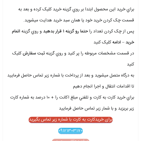
براي خريد اين محصول ابتدا بر روي گزينه خريد کليک کرده و بعد به
قسمت چک کردن خريد خود يا همان سبد خريد هدايت ميشويد.
پس از چک کردن تعداد را
حتما رو گزينه ۱ قرار بدهيد
و روي گزينه
اتمام
خريد – ادامه
کليک کنيد
در قسمت مشخصات مربوطه را پر کنيد و روي گزينه
ثبت سفارش
کليک
کنيد
به درگاه متصل ميشويد و بعد از پرداخت با شماره زير تماس حاصل فرماييد
تا اقدامات انتقال و اجرا انجام دهيم
براي خريد کارت به کارت و تلفني مبلغ اکانت را + ۱۰ درصد به شماره کارت
زير بريزيد و با شمار زير تماس حاصل فرماييد
برای خریدکارت به کارت با شماره زیر تماس بگیرید
09121303170