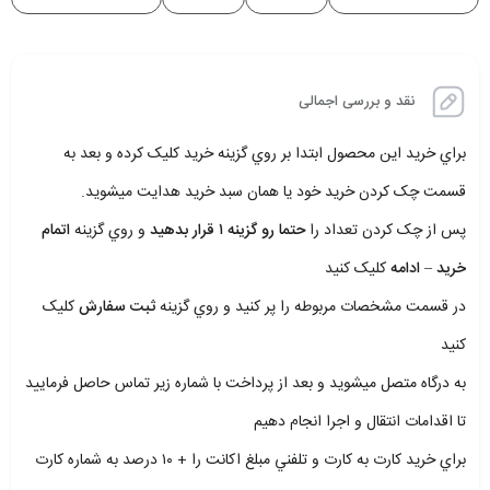
نقد و بررسی اجمالی
براي خريد اين محصول ابتدا بر روي گزينه خريد کليک کرده و بعد به
قسمت چک کردن خريد خود يا همان سبد خريد هدايت ميشويد.
پس از چک کردن تعداد را
حتما رو گزينه ۱ قرار بدهيد
و روي گزينه
اتمام
خريد – ادامه
کليک کنيد
در قسمت مشخصات مربوطه را پر کنيد و روي گزينه
ثبت سفارش
کليک
کنيد
به درگاه متصل ميشويد و بعد از پرداخت با شماره زير تماس حاصل فرماييد
تا اقدامات انتقال و اجرا انجام دهيم
براي خريد کارت به کارت و تلفني مبلغ اکانت را + ۱۰ درصد به شماره کارت