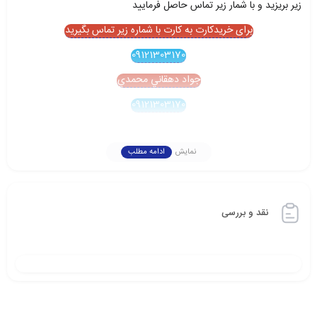
زير بريزيد و با شمار زير تماس حاصل فرماييد
برای خریدکارت به کارت با شماره زیر تماس بگیرید
09121303170
جواد دهقاني محمدي
09121303170
نمایش
ادامه مطلب
نقد و بررسی