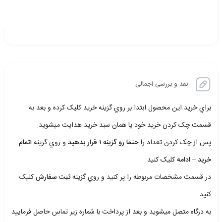
نقد و بررسی اجمالی
براي خريد اين محصول ابتدا بر روي گزينه خريد کليک کرده و بعد به
قسمت چک کردن خريد خود يا همان سبد خريد هدايت ميشويد.
پس از چک کردن تعداد را
حتما رو گزينه ۱ قرار بدهيد
و روي گزينه
اتمام
خريد – ادامه
کليک کنيد
در قسمت مشخصات مربوطه را پر کنيد و روي گزينه
ثبت سفارش
کليک
کنيد
به درگاه متصل ميشويد و بعد از پرداخت با شماره زير تماس حاصل فرماييد