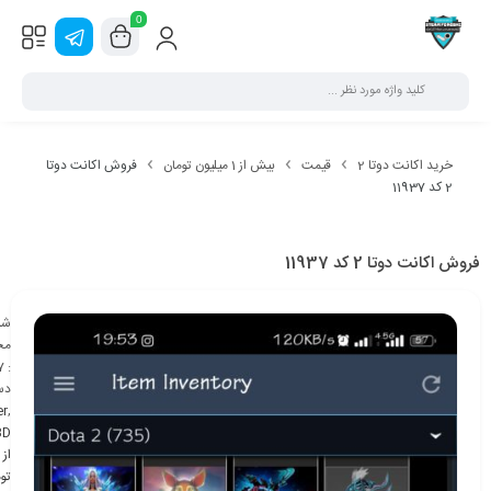
0
خرید اکانت دوتا 2
قیمت
بیش از 1 میلیون تومان
فروش اکانت دوتا
2 کد 11937
فروش اکانت دوتا 2 کد 11937
شن
مح
7
:
دس
er
,
BD
تو