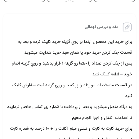
نقد و بررسی اجمالی
براي خريد اين محصول ابتدا بر روي گزينه خريد کليک کرده و بعد به
قسمت چک کردن خريد خود يا همان سبد خريد هدايت ميشويد.
پس از چک کردن تعداد را
حتما رو گزينه ۱ قرار بدهيد
و روي گزينه
اتمام
خريد – ادامه
کليک کنيد
در قسمت مشخصات مربوطه را پر کنيد و روي گزينه
ثبت سفارش
کليک
کنيد
به درگاه متصل ميشويد و بعد از پرداخت با شماره زير تماس حاصل فرماييد
تا اقدامات انتقال و اجرا انجام دهيم
براي خريد کارت به کارت و تلفني مبلغ اکانت را + ۱۰ درصد به شماره کارت