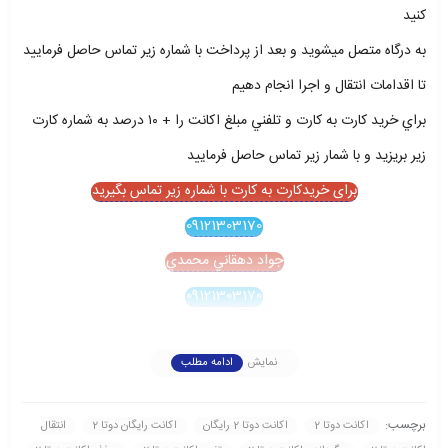
کنيد
به درگاه متصل ميشويد و بعد از پرداخت با شماره زير تماس حاصل فرماييد
تا اقدامات انتقال و اجرا انجام دهيم
براي خريد کارت به کارت و تلفني مبلغ اکانت را + ۱۰ درصد به شماره کارت
زير بريزيد و با شمار زير تماس حاصل فرماييد
برای خریدکارت به کارت با شماره زیر تماس بگیرید
09121303170
جواد دهقاني محمدي
09121303170
نمایش
ادامه مطلب
برچسب:
اکانت دوتا 2
اکانت دوتا 2 رايگان
اکانت رايگان دوتا 2
انتقال