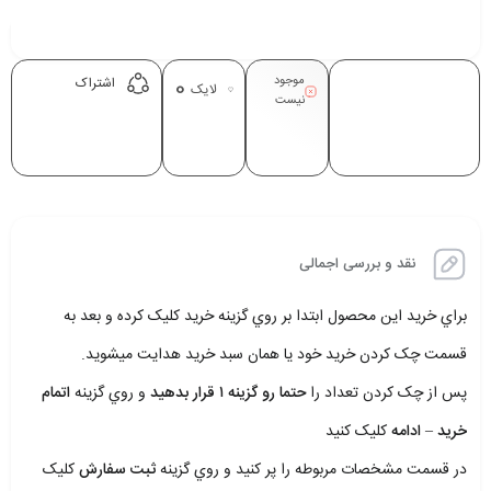
موجود
0
اشتراک
لایک
نیست
نقد و بررسی اجمالی
براي خريد اين محصول ابتدا بر روي گزينه خريد کليک کرده و بعد به
قسمت چک کردن خريد خود يا همان سبد خريد هدايت ميشويد.
پس از چک کردن تعداد را
حتما رو گزينه ۱ قرار بدهيد
و روي گزينه
اتمام
خريد – ادامه
کليک کنيد
در قسمت مشخصات مربوطه را پر کنيد و روي گزينه
ثبت سفارش
کليک