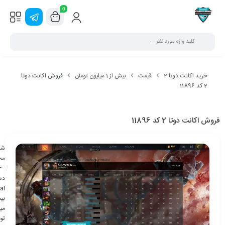
0
خرید اکانت دوتا 2
قیمت
بیش از 1 میلیون تومان
فروش اکانت دوتا
2 کد 11896
فروش اکانت دوتا 2 کد 11896
شن
مح
6
:
دس
al
می
تو