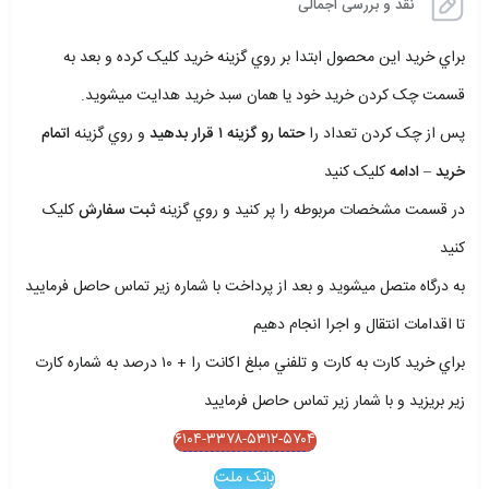
نقد و بررسی اجمالی
براي خريد اين محصول ابتدا بر روي گزينه خريد کليک کرده و بعد به
قسمت چک کردن خريد خود يا همان سبد خريد هدايت ميشويد.
پس از چک کردن تعداد را
حتما رو گزينه ۱ قرار بدهيد
و روي گزينه
اتمام
خريد – ادامه
کليک کنيد
در قسمت مشخصات مربوطه را پر کنيد و روي گزينه
ثبت سفارش
کليک
کنيد
به درگاه متصل ميشويد و بعد از پرداخت با شماره زير تماس حاصل فرماييد
تا اقدامات انتقال و اجرا انجام دهيم
براي خريد کارت به کارت و تلفني مبلغ اکانت را + ۱۰ درصد به شماره کارت
زير بريزيد و با شمار زير تماس حاصل فرماييد
۶۱۰۴-۳۳۷۸-۵۳۱۲-۵۷۰۴
بانک ملت