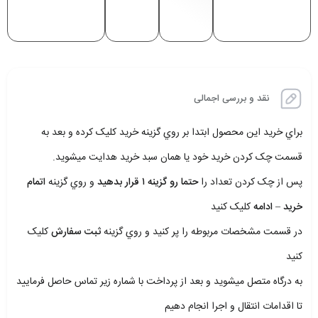
نقد و بررسی اجمالی
براي خريد اين محصول ابتدا بر روي گزينه خريد کليک کرده و بعد به
قسمت چک کردن خريد خود يا همان سبد خريد هدايت ميشويد.
پس از چک کردن تعداد را
حتما رو گزينه ۱ قرار بدهيد
و روي گزينه
اتمام
خريد – ادامه
کليک کنيد
در قسمت مشخصات مربوطه را پر کنيد و روي گزينه
ثبت سفارش
کليک
کنيد
به درگاه متصل ميشويد و بعد از پرداخت با شماره زير تماس حاصل فرماييد
تا اقدامات انتقال و اجرا انجام دهيم