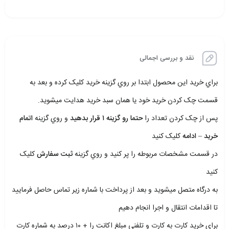
نقد و بررسی اجمالی
براي خريد اين محصول ابتدا بر روي گزينه خريد کليک کرده و بعد به
قسمت چک کردن خريد خود يا همان سبد خريد هدايت ميشويد.
پس از چک کردن تعداد را
حتما رو گزينه ۱ قرار بدهيد
و روي گزينه
اتمام
خريد – ادامه
کليک کنيد
در قسمت مشخصات مربوطه را پر کنيد و روي گزينه
ثبت سفارش
کليک
کنيد
به درگاه متصل ميشويد و بعد از پرداخت با شماره زير تماس حاصل فرماييد
تا اقدامات انتقال و اجرا انجام دهيم
براي خريد کارت به کارت و تلفني مبلغ اکانت را + ۱۰ درصد به شماره کارت